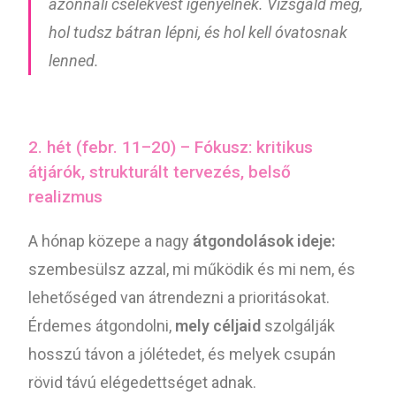
azonnali cselekvést igényelnek. Vizsgáld meg,
hol tudsz bátran lépni, és hol kell óvatosnak
lenned.
2. hét (febr. 11–20) – Fókusz: kritikus
átjárók, strukturált tervezés, belső
realizmus
A hónap közepe a nagy
átgondolások ideje:
szembesülsz azzal, mi működik és mi nem, és
lehetőséged van átrendezni a prioritásokat.
Érdemes átgondolni,
mely céljaid
szolgálják
hosszú távon a jólétedet, és melyek csupán
rövid távú elégedettséget adnak.