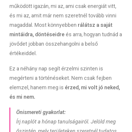
működött igazán, mi az, ami csak energiát vitt,
és mi az, amit már nem szeretnél tovább vinni
magaddal. Most könnyebben
rálátsz a saját
mintáidra, döntéseidre
és arra, hogyan tudnád a
jövődet jobban összehangolni a belső
értékeiddel.
Ez a néhány nap segít érzelmi szinten is
megérteni a történéseket. Nem csak fejben
elemzel, hanem meg is
érzed, mi volt jó neked,
és mi nem.
Önismereti gyakorlat:
Írj naplót a hónap tanulságairól. Jelöld meg
őszintén, mely területeken szeretnél tudatos