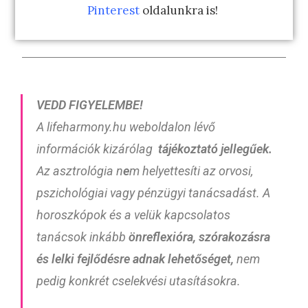
Pinterest
oldalunkra is!
VEDD FIGYELEMBE!
A lifeharmony.hu weboldalon lévő
információk kizárólag
tájékoztató
jellegűek.
Az asztrológia n
e
m helyettesíti az orvosi,
pszichológiai vagy pénzügyi tanácsadást. A
horoszkópok és a velük kapcsolatos
tanácsok inkább
önreflexióra, szórakozásra
és lelki fejlődésre adnak lehetőséget,
nem
pedig konkrét cselekvési utasításokra.