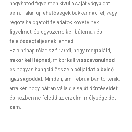
hagyhatod figyelmen kívül a saját vágyaidat
sem. Talán új lehetőségek bukkannak fel, vagy
régóta halogatott feladatok követelnek
figyelmet, és egyszerre kell bátornak és
felelősségteljesnek lenned.
Ez a hónap rólad szól: arról, hogy
megtaláld,
mikor kell lépned,
mikor kell
visszavonulnod
,
és hogyan hangold össze a
céljaidat a belső
igazságoddal.
Minden, ami februárban történik,
arra kér, hogy bátran vállald a saját döntéseidet,
és közben ne feledd az érzelmi mélységeidet
sem.