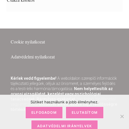
Cookie nyilatkozat
Adatvédelmi nyilatkozat
Kérlek vedd figyelembe!
A weboldalon szereplő információk
tájékoztató jellegűek, céljuk az önismeret, a személyes fejlődés
és a testi-lelki harmónia támogatása.
Nem helyettesítik az
orvosi vizsgálatot, kezelést vagy pszichológiai
tanácsadást.
Bármilyen gyakorlat,
meditáció, táplálkozási
Sütiket használunk a jobb élményhez.
vagy energetikai
módszer alkalmazása saját felelősségre
történik
ELFOGADOM
ELUTASÍTOM
ADATVÉDELMI IRÁNYELVEK