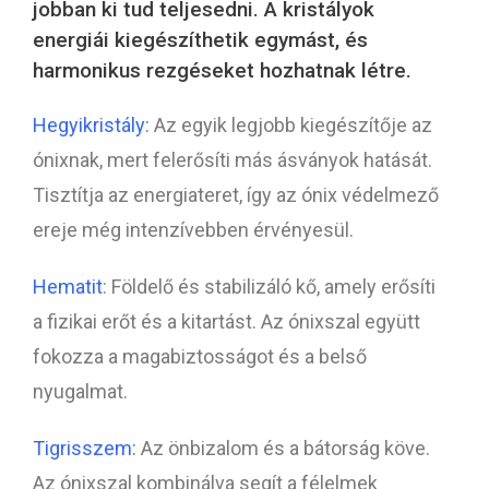
jobban ki tud teljesedni. A kristályok
energiái kiegészíthetik egymást, és
harmonikus rezgéseket hozhatnak létre.
Hegyikristály:
Az egyik legjobb kiegészítője az
ónixnak, mert felerősíti más ásványok hatását.
Tisztítja az energiateret, így az ónix védelmező
ereje még intenzívebben érvényesül.
Hematit
: Földelő és stabilizáló kő, amely erősíti
a fizikai erőt és a kitartást. Az ónixszal együtt
fokozza a magabiztosságot és a belső
nyugalmat.
Tigrisszem:
Az önbizalom és a bátorság köve.
Az ónixszal kombinálva segít a félelmek