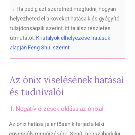
→ Ha pedig azt szeretnéd megtudni, hogyan
helyezheted el a köveket hatásaik és gyógyító
tulajdonságaik szerint, itt találsz részletes
útmutatót:
Kristályok elhelyezése hatásuk
alapján Feng Shui szerint
Az ónix viselésének hatásai
és tudnivalói
1. Negatív érzések oldása az ónixal
Az ónix hatása jelentősen kiterjed a lelki
egyensúly megőrzésére. Segít megszabadulni