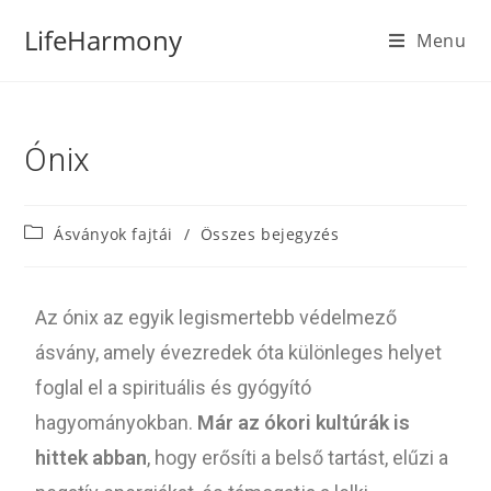
LifeHarmony
Menu
Ónix
Ásványok fajtái
/
Összes bejegyzés
Az ónix az egyik legismertebb védelmező
ásvány, amely évezredek óta különleges helyet
foglal el a spirituális és gyógyító
hagyományokban.
Már az ókori kultúrák is
hittek abban
, hogy erősíti a belső tartást, elűzi a