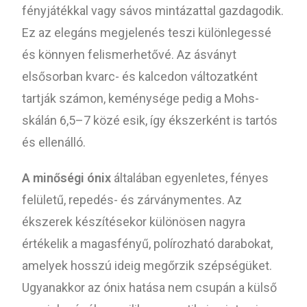
fényjátékkal vagy sávos mintázattal gazdagodik.
Ez az elegáns megjelenés teszi különlegessé
és könnyen felismerhetővé. Az ásványt
elsősorban kvarc- és kalcedon változatként
tartják számon, keménysége pedig a Mohs-
skálán 6,5–7 közé esik, így ékszerként is tartós
és ellenálló.
A minőségi ónix
általában egyenletes, fényes
felületű, repedés- és zárványmentes. Az
ékszerek készítésekor különösen nagyra
értékelik a magasfényű, polírozható darabokat,
amelyek hosszú ideig megőrzik szépségüket.
Ugyanakkor az ónix hatása nem csupán a külső