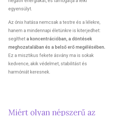
negatív energiákat, és támogatja a lelki
egyensúlyt.
Az ónix hatása nemcsak a testre és a lélekre,
hanem a mindennapi életünkre is kiterjedhet:
segíthet
a koncentrációban, a döntések
meghozatalában és a belső erő megélésében.
Ez a misztikus fekete ásvány ma is sokak
kedvence, akik védelmet, stabilitást és
harmóniát keresnek.
Miért olyan népszerű az