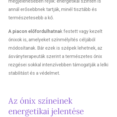
megjelenésében rejlik: energetikai szinten is
annál erősebbnek tartják, minél tisztább és
természetesebb a kő.
A piacon előfordulhatna
k festett vagy kezelt
ónixok is, amelyeket színmélyítés céljából
módosítanak. Bár ezek is szépek lehetnek, az
ásványterapeuták szerint a természetes ónix
rezgései sokkal intenzívebben támogatják a lelki
stabilitást és a védelmet.
Az ónix színeinek
energetikai jelentése