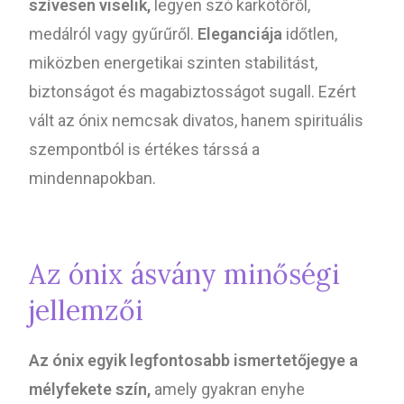
szívesen viselik,
legyen szó karkötőről,
medálról vagy gyűrűről.
Eleganciája
időtlen,
miközben energetikai szinten stabilitást,
biztonságot és magabiztosságot sugall. Ezért
vált az ónix nemcsak divatos, hanem spirituális
szempontból is értékes társsá a
mindennapokban.
Az ónix ásvány minőségi
jellemzői
Az ónix egyik legfontosabb ismertetőjegye a
mélyfekete szín,
amely gyakran enyhe