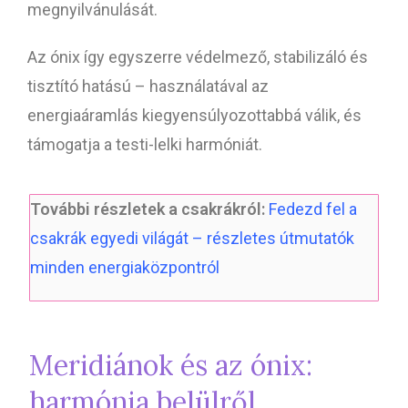
megnyilvánulását.
Az ónix így egyszerre védelmező, stabilizáló és
tisztító hatású – használatával az
energiaáramlás kiegyensúlyozottabbá válik, és
támogatja a testi-lelki harmóniát.
További részletek a csakrákról:
Fedezd fel a
csakrák egyedi világát – részletes útmutatók
minden energiaközpontról
Meridiánok és az ónix:
harmónia belülről