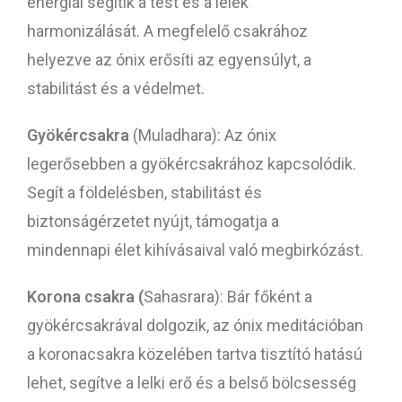
energiái segítik a test és a lélek
harmonizálását. A megfelelő csakrához
helyezve az ónix erősíti az egyensúlyt, a
stabilitást és a védelmet.
Gyökércsakra
(Muladhara): Az ónix
legerősebben a gyökércsakrához kapcsolódik.
Segít a földelésben, stabilitást és
biztonságérzetet nyújt, támogatja a
mindennapi élet kihívásaival való megbirkózást.
Korona csakra (
Sahasrara): Bár főként a
gyökércsakrával dolgozik, az ónix meditációban
a koronacsakra közelében tartva tisztító hatású
lehet, segítve a lelki erő és a belső bölcsesség