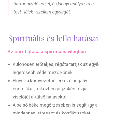
harmonizáló erejét, és kiegyensúlyozza a
test–lélek–szellem egységét.
Spirituális és lelki hatásai
Az ónix hatása
a spirituális világban
Különösen erőteljes, régóta tartják az egyik
legerősebb védelmező kőnek.
Elnyeli a környezetből érkező negatív
energiákat, miközben pajzsként óvja
viselőjét a külső hatásoktól.
A belső béke megőrzésében is segít, így a
mindennapi stresszt és konfliktusokat