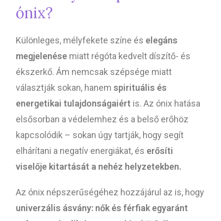
ónix?
Különleges, mélyfekete színe és
elegáns
megjelenése
miatt régóta kedvelt díszítő- és
ékszerkő. Ám nemcsak szépsége miatt
választják sokan, hanem
spirituális és
energetikai tulajdonságaiért
is. Az ónix hatása
elsősorban a védelemhez és a belső erőhöz
kapcsolódik – sokan úgy tartják, hogy segít
elhárítani a negatív energiákat, és
erősíti
viselője kitartását a nehéz helyzetekben.
Az ónix népszerűségéhez hozzájárul az is, hogy
univerzális ásvány: nők és férfiak egyaránt