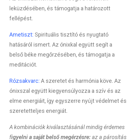
leküzdésében, és támogatja a határozott
fellépést.
Ametiszt:
Spirituális tisztító és nyugtató
hatásáról ismert. Az ónixkal együtt segít a
belső béke megőrzésében, és támogatja a
meditációt.
Rózsakvarc:
A szeretet és harmónia köve. Az
ónixszal együtt kiegyensúlyozza a szív és az
elme energiáit, így egyszerre nyújt védelmet és
szeretetteljes energiát.
A kombinációk kiválasztásánál mindig érdemes
f
igyelni a saját belső megérzésre:
az a párosítás