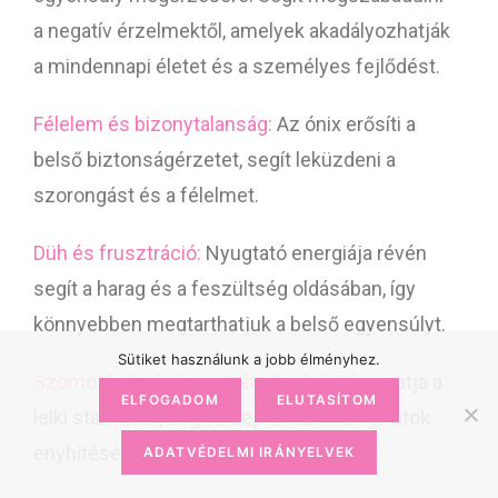
a negatív érzelmektől, amelyek akadályozhatják
a mindennapi életet és a személyes fejlődést.
Félelem és bizonytalanság:
Az ónix erősíti a
belső biztonságérzetet, segít leküzdeni a
szorongást és a félelmet.
Düh és frusztráció:
Nyugtató energiája révén
segít a harag és a feszültség oldásában, így
könnyebben megtarthatjuk a belső egyensúlyt.
Sütiket használunk a jobb élményhez.
Szomorúság és levertség:
Az ónix támogatja a
ELFOGADOM
ELUTASÍTOM
lelki stabilitást, segít a depresszív hangulatok
enyhítésében, és fokozza a belső erőt.
ADATVÉDELMI IRÁNYELVEK