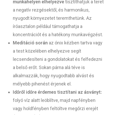
munkahelyen elhelyezve
tisztíthatjuk a teret
a negatív rezgésektől, és harmonikus,
nyugodt környezetet teremthetünk. Az
íróasztalon például támogathatja a
koncentrációt és a hatékony munkavégzést.
Meditáció során
az ónix kézben tartva vagy
a test közelében elhelyezve segít
lecsendesíteni a gondolatokat és felfedezni
a belső erőt. Sokan párna alá téve is
alkalmazzák, hogy nyugodtabb alvást és
mélyebb pihenést érjenek el.
Időről időre érdemes tisztítani az ásványt:
folyó víz alatt leöblítve, majd napfényben
vagy holdfényben feltöltve megőrzi erejét