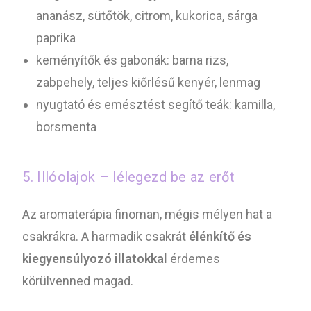
ananász, sütőtök, citrom, kukorica, sárga
paprika
keményítők és gabonák: barna rizs,
zabpehely, teljes kiőrlésű kenyér, lenmag
nyugtató és emésztést segítő teák: kamilla,
borsmenta
5. Illóolajok – lélegezd be az erőt
Az aromaterápia finoman, mégis mélyen hat a
csakrákra. A harmadik csakrát
élénkítő és
kiegyensúlyozó illatokkal
érdemes
körülvenned magad.