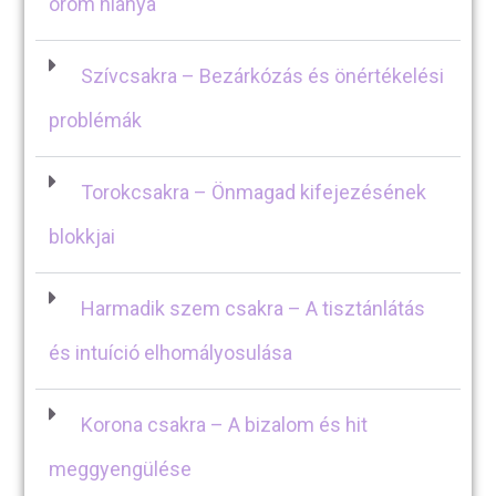
öröm hiánya
Szívcsakra – Bezárkózás és önértékelési
problémák
Torokcsakra – Önmagad kifejezésének
blokkjai
Harmadik szem csakra – A tisztánlátás
és intuíció elhomályosulása
Korona csakra – A bizalom és hit
meggyengülése