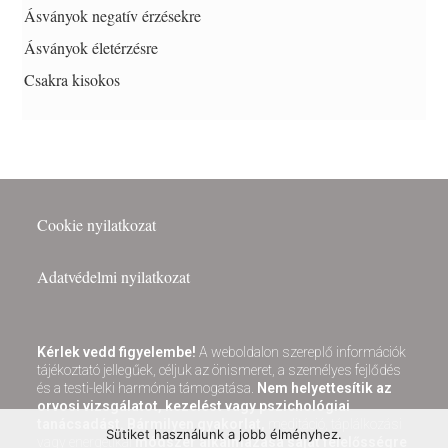
Ásványok negatív érzésekre
Ásványok életérzésre
Csakra kisokos
Cookie nyilatkozat
Adatvédelmi nyilatkozat
Kérlek vedd figyelembe!
A weboldalon szereplő információk
tájékoztató jellegűek, céljuk az önismeret, a személyes fejlődés
és a testi-lelki harmónia támogatása.
Nem helyettesítik az
orvosi vizsgálatot, kezelést vagy pszichológiai
tanácsadást.
Bármilyen gyakorlat,
meditáció, táplálkozási
Sütiket használunk a jobb élményhez.
vagy energetikai
módszer alkalmazása saját felelősségre