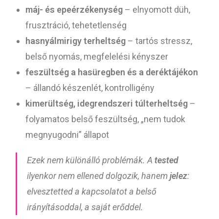
máj- és epeérzékenység
– elnyomott düh,
frusztráció, tehetetlenség
hasnyálmirigy terheltség
– tartós stressz,
belső nyomás, megfelelési kényszer
feszültség a hasüregben és a deréktájékon
– állandó készenlét, kontrolligény
kimerültség, idegrendszeri túlterheltség
–
folyamatos belső feszültség, „nem tudok
megnyugodni” állapot
Ezek nem különálló problémák. A
tested
ilyenkor nem ellened dolgozik, hanem
jelez
:
elvesztetted a kapcsolatot a belső
irányításoddal, a saját erőddel.