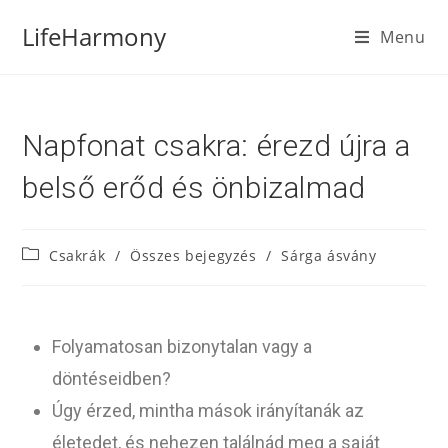
LifeHarmony
Menu
Napfonat csakra: érezd újra a
belső erőd és önbizalmad
Csakrák
/
Összes bejegyzés
/
Sárga ásvány
Folyamatosan bizonytalan vagy a
döntéseidben?
Úgy érzed, mintha mások irányítanák az
életedet, és nehezen találnád meg a saját