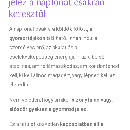
jelez a napfonat csakrán
keresztül
A napfonat csakra
a köldök fölött, a
gyomortájékon
található. Innen indul a
személyes erő, az akarat és a
cselekvőképesség energiája – az a belső
stabilitás, amire támaszkodsz, amikor döntened
kell, ki kell állnod magadért, vagy lépned kell az
életedben.
Nem véletlen, hogy amikor
bizonytalan vagy,
először gyakran a gyomrod jelez.
Ez a terület közvetlen
kapcsolatban áll a