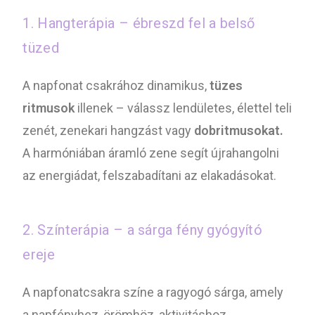
1. Hangterápia – ébreszd fel a belső
tüzed
A napfonat csakrához dinamikus,
tüzes
ritmusok
illenek – válassz lendületes, élettel teli
zenét, zenekari hangzást vagy
dobritmusokat.
A harmóniában áramló zene segít újrahangolni
az energiádat, felszabadítani az elakadásokat.
2. Színterápia – a sárga fény gyógyító
ereje
A napfonatcsakra színe a ragyogó sárga, amely
a napfényhez, örömhöz, aktivitáshoz