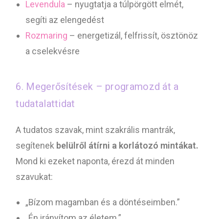
Levendula
– nyugtatja a túlpörgött elmét,
segíti az elengedést
Rozmaring
– energetizál, felfrissít, ösztönöz
a cselekvésre
6. Megerősítések – programozd át a
tudatalattidat
A tudatos szavak, mint szakrális mantrák,
segítenek
belülről átírni a korlátozó mintákat.
Mond ki ezeket naponta, érezd át minden
szavukat:
„Bízom magamban és a döntéseimben.”
„Én irányítom az életem.”