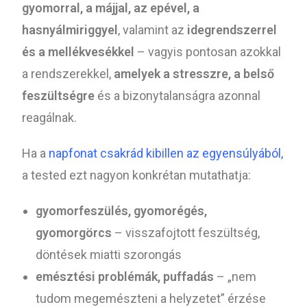
gyomorral, a májjal, az epével, a
hasnyálmiriggyel
, valamint az
idegrendszerrel
és a mellékvesékkel
– vagyis pontosan azokkal
a rendszerekkel,
amelyek a stresszre, a belső
feszültségre
és a bizonytalanságra azonnal
reagálnak.
Ha a
napfonat csakrád kibillen az egyensúlyából,
a tested ezt nagyon konkrétan mutathatja:
gyomorfeszülés, gyomorégés,
gyomorgörcs
– visszafojtott feszültség,
döntések miatti szorongás
emésztési problémák, puffadás
– „nem
tudom megemészteni a helyzetet” érzése