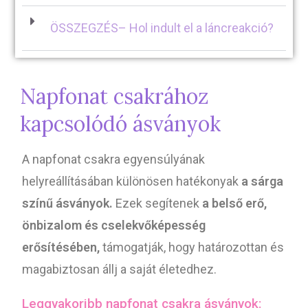
ÖSSZEGZÉS– Hol indult el a láncreakció?
Napfonat csakrához
kapcsolódó ásványok
A napfonat csakra egyensúlyának
helyreállításában különösen hatékonyak
a sárga
színű ásványok.
Ezek segítenek
a belső erő,
önbizalom és cselekvőképesség
erősítésében,
támogatják, hogy határozottan és
magabiztosan állj a saját életedhez.
Leggyakoribb napfonat csakra ásványok: