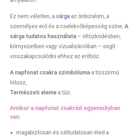
Ez nem véletlen, a
sárga
az önbizalom, a
személyes erő és a cselekvőképesség színe.
A
sárga tudatos használata
– öltözködésben,
környezetben vagy vizualizációban – segít
visszakapcsolódni ehhez az erőhöz.
A napfonat csakra szimbóluma
a tízszirmú
lótusz,
Természeti eleme
a tűz.
Amikor a napfonat csakrád egyensúlyban
van:
magabiztosan és céltudatosan éled a