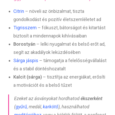
Citrin
– növeli az önbizalmat, tiszta
gondolkodást és pozitív életszemléletet ad
Tigrisszem
– fókuszt, bátorságot és kitartást
biztosít a mindennapok kihívásaiban
Borostyán
– lelki nyugalmat és belső erőt ad,
segít az akadályok leküzdésében
Sárga jáspis
– támogatja a felelősségvállalást
és a stabil döntéshozatalt
Kalcit (sárga)
– tisztítja az energiákat, erősíti
a motivációt és a belső tűzet
Ezeket az ásványokat hordhatod
ékszerként
(
gyűrű,
medál,
karkötő
), használhatod
meditációhoz
, vagy a köldök fölött, a napfonat