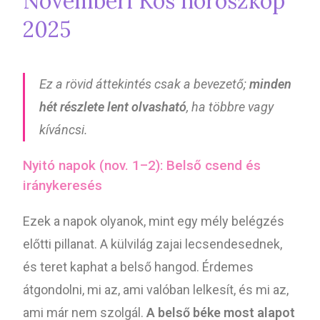
Novemberi Kos horoszkóp
2025
Ez a rövid áttekintés csak a bevezető;
minden
hét részlete lent olvasható
, ha többre vagy
kíváncsi.
Nyitó napok (nov. 1–2): Belső csend és
iránykeresés
Ezek a napok olyanok, mint egy mély belégzés
előtti pillanat. A külvilág zajai lecsendesednek,
és teret kaphat a belső hangod. Érdemes
átgondolni, mi az, ami valóban lelkesít, és mi az,
ami már nem szolgál.
A belső béke most alapot