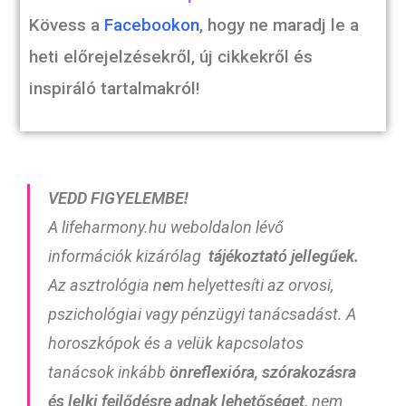
Kövess a
Facebookon
, hogy ne maradj le a
heti előrejelzésekről, új cikkekről és
inspiráló tartalmakról!
VEDD FIGYELEMBE!
A lifeharmony.hu weboldalon lévő
információk kizárólag
tájékoztató
jellegűek.
Az asztrológia n
e
m helyettesíti az orvosi,
pszichológiai vagy pénzügyi tanácsadást. A
horoszkópok és a velük kapcsolatos
tanácsok inkább
önreflexióra, szórakozásra
és lelki fejlődésre adnak lehetőséget,
nem