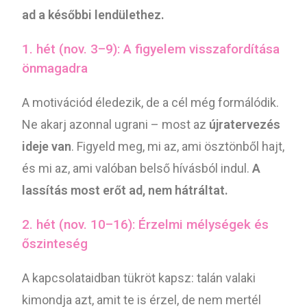
ad a későbbi lendülethez.
1. hét (nov. 3–9): A figyelem visszafordítása
önmagadra
A motivációd éledezik, de a cél még formálódik.
Ne akarj azonnal ugrani – most az
újratervezés
ideje van
. Figyeld meg, mi az, ami ösztönből hajt,
és mi az, ami valóban belső hívásból indul.
A
lassítás most erőt ad, nem hátráltat.
2. hét (nov. 10–16): Érzelmi mélységek és
őszinteség
A kapcsolataidban tükröt kapsz: talán valaki
kimondja azt, amit te is érzel, de nem mertél