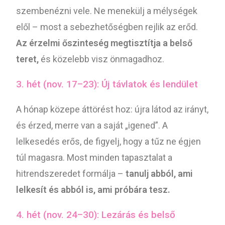
szembenézni vele. Ne menekülj a mélységek
elől – most a sebezhetőségben rejlik az erőd.
Az érzelmi őszinteség megtisztítja a belső
teret,
és közelebb visz önmagadhoz.
3. hét (nov. 17–23): Új távlatok és lendület
A hónap közepe áttörést hoz: újra látod az irányt,
és érzed, merre van a saját „igened”. A
lelkesedés erős, de figyelj, hogy a tűz ne égjen
túl magasra. Most minden tapasztalat a
hitrendszeredet formálja –
tanulj abból, ami
lelkesít és abból is, ami próbára tesz.
4. hét (nov. 24–30): Lezárás és belső