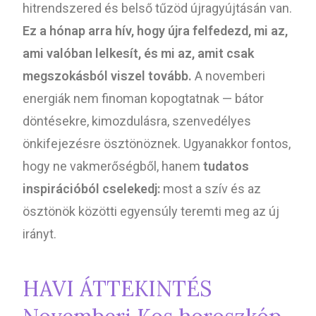
hitrendszered és belső tűzöd újragyújtásán van.
Ez a hónap arra hív, hogy újra felfedezd, mi az,
ami valóban lelkesít, és mi az, amit csak
megszokásból viszel tovább.
A novemberi
energiák nem finoman kopogtatnak — bátor
döntésekre, kimozdulásra, szenvedélyes
önkifejezésre ösztönöznek. Ugyanakkor fontos,
hogy ne vakmerőségből, hanem
tudatos
inspirációból cselekedj:
most a szív és az
ösztönök közötti egyensúly teremti meg az új
irányt.
HAVI ÁTTEKINTÉS