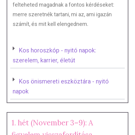
felteheted magadnak a fontos kérdéseket:
merre szeretnék tartani, mi az, ami igazán
számít, és mit kell elengednem.
Kos horoszkóp - nyitó napok:
szerelem, karrier, életút
Kos önismereti eszköztára - nyitó
napok
1. hét (November 3–9): A
figyelem visszafordítása