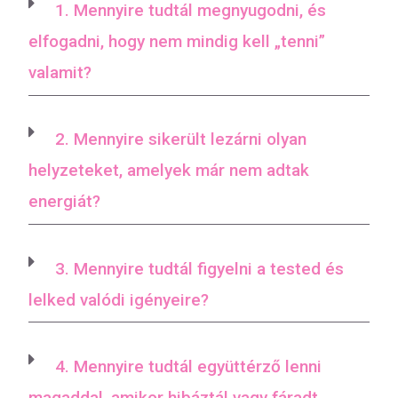
1. Mennyire tudtál megnyugodni, és
elfogadni, hogy nem mindig kell „tenni”
valamit?
2. Mennyire sikerült lezárni olyan
helyzeteket, amelyek már nem adtak
energiát?
3. Mennyire tudtál figyelni a tested és
lelked valódi igényeire?
4. Mennyire tudtál együttérző lenni
magaddal, amikor hibáztál vagy fáradt