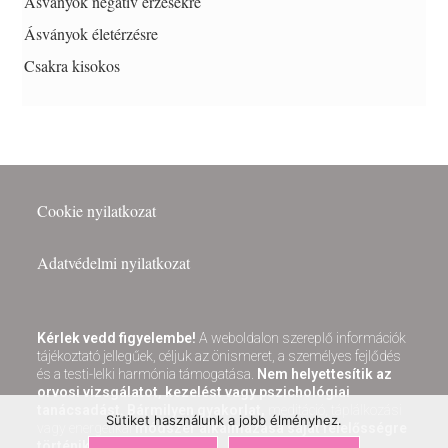
Ásványok negatív érzésekre
Ásványok életérzésre
Csakra kisokos
Cookie nyilatkozat
Adatvédelmi nyilatkozat
Kérlek vedd figyelembe!
A weboldalon szereplő információk
tájékoztató jellegűek, céljuk az önismeret, a személyes fejlődés
és a testi-lelki harmónia támogatása.
Nem helyettesítik az
orvosi vizsgálatot, kezelést vagy pszichológiai
tanácsadást.
Bármilyen gyakorlat,
meditáció, táplálkozási
Sütiket használunk a jobb élményhez.
vagy energetikai
módszer alkalmazása saját felelősségre
történik