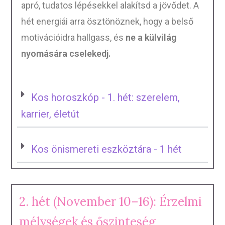
apró, tudatos lépésekkel alakítsd a jövődet. A
hét energiái arra ösztönöznek, hogy a belső
motivációidra hallgass, és
ne a külvilág
nyomására cselekedj.
Kos horoszkóp - 1. hét: szerelem,
karrier, életút
Kos önismereti eszköztára - 1 hét
2. hét (November 10–16): Érzelmi
mélységek és őszinteség