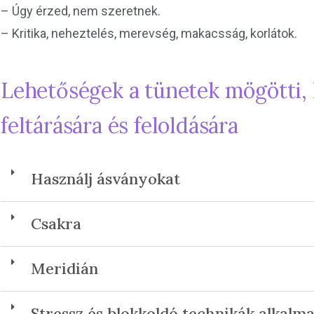
– Úgy érzed, nem szeretnek.
– Kritika, neheztelés, merevség, makacsság, korlátok.
Lehetőségek a tünetek mögötti, 
feltárására és feloldására
Használj ásványokat
Csakra
Meridián
Stressz és blokkoldó technikák alkalm