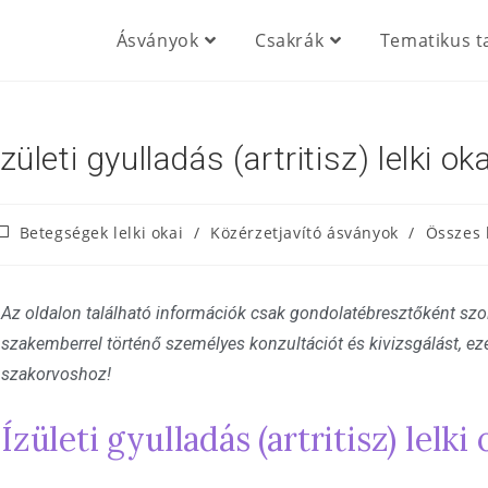
Ásványok
Csakrák
Tematikus t
Ízületi gyulladás (artritisz) lelki ok
Betegségek lelki okai
/
Közérzetjavító ásványok
/
Összes 
Az oldalon található információk csak gondolatébresztőként szol
szakemberrel történő személyes konzultációt és kivizsgálást, ezé
szakorvoshoz!
Ízületi gyulladás (artritisz) lelki 