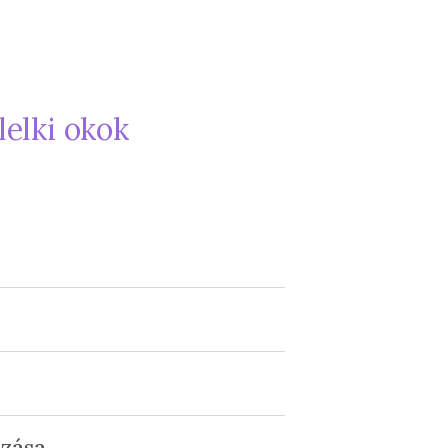
lelki okok
azása