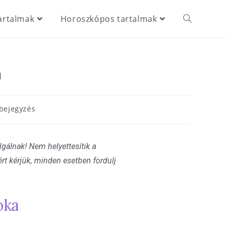
artalmak
Horoszkópos tartalmak
a
bejegyzés
gálnak! Nem helyettesítik a
rt kérjük, minden esetben fordulj
oka