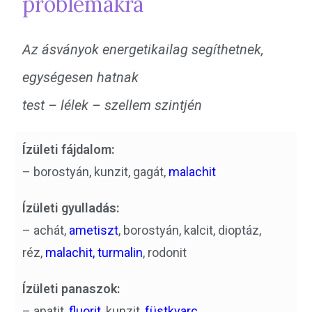
problémákra
Az ásványok energetikailag segíthetnek,
egységesen hatnak
test – lélek – szellem szintjén
Ízületi fájdalom:
– borostyán, kunzit, gagát,
malachit
Ízületi gyulladás:
– achát,
ametiszt
, borostyán, kalcit, dioptáz,
réz,
malachit,
turmalin
, rodonit
Ízületi panaszok:
– apatit,
fluorit,
kunzit,
füstkvarc