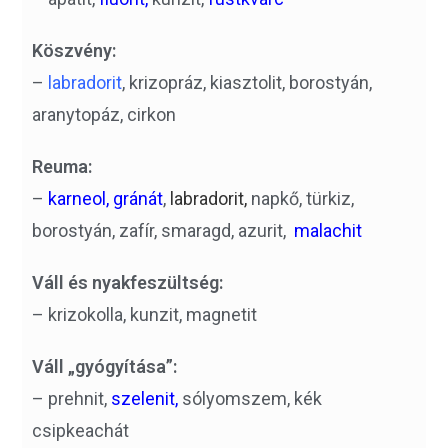
Köszvény:
–
labradorit
, krizopráz, kiasztolit, borostyán,
aranytopáz, cirkon
Reuma:
–
karneol,
gránát
,
labradorit,
napkő, türkiz,
borostyán, zafír, smaragd, azurit,
malachit
Váll és nyakfeszültség:
– krizokolla, kunzit, magnetit
Váll „gyógyítása”:
– prehnit,
szelenit,
sólyomszem, kék
csipkeachát