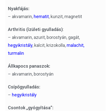
Nyakfájás:
– akvamarin,
hematit
, kunzit, magnetit
Arthritis (ízületi gyulladás)
:
– akvamarin, azurit, borostyán, gagát,
hegyikristály
, kalcit, krizokolla,
malachit,
turmalin
Állkapocs panaszok:
– akvamarin, borostyán
Csípőgyulladás:
–
hegyikristály
Csontok „gyógyítása”: