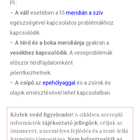
Pl.:
–
A váll
esetében a fő
meridián a
szív
egészségével kapcsolatos problémákhoz
kapcsolódik.
–
A térd és a boka
meridiánja
gyakran a
vesékhez kapcsolódik
. A veseproblémák
először térdfájdalomként
jelentkezhetnek.
–
A csípő
az
epehólyaggal
és a zsírok és
olajok emésztésével lehet kapcsolatban.
Kérlek vedd figyelembe!
A cikkben szereplő
információk
tájékoztató jellegűek
, céljuk az
önismeret, a személyes fejlődés és a testi-lelki
harmónia támogatása.
Nem helyettesítik az