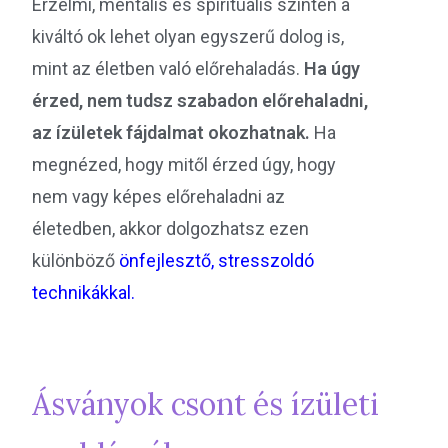
Érzelmi, mentális és spirituális szinten a
kiváltó ok lehet olyan egyszerű dolog is,
mint az életben való előrehaladás.
Ha úgy
érzed, nem tudsz szabadon előrehaladni,
az ízületek fájdalmat okozhatnak.
Ha
megnézed, hogy mitől érzed úgy, hogy
nem vagy képes előrehaladni az
életedben, akkor dolgozhatsz ezen
különböző
önfejlesztő, stresszoldó
technikákkal.
Ásványok csont és ízületi