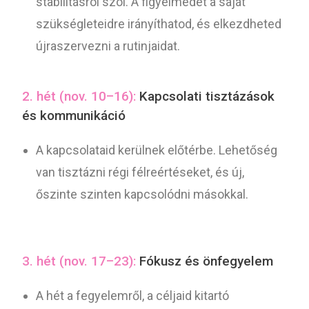
stabilitásról szól. A figyelmedet a saját
szükségleteidre irányíthatod, és elkezdheted
újraszervezni a rutinjaidat.
2. hét (nov. 10–16):
Kapcsolati tisztázások
és kommunikáció
A kapcsolataid kerülnek előtérbe. Lehetőség
van tisztázni régi félreértéseket, és új,
őszinte szinten kapcsolódni másokkal.
3. hét (nov. 17–23):
Fókusz és önfegyelem
A hét a fegyelemről, a céljaid kitartó