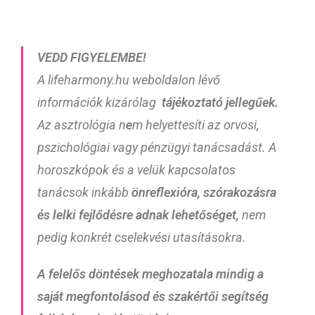
VEDD FIGYELEMBE!
A lifeharmony.hu weboldalon lévő
információk kizárólag
tájékoztató
jellegűek.
Az asztrológia n
e
m helyettesíti az orvosi,
pszichológiai vagy pénzügyi tanácsadást. A
horoszkópok és a velük kapcsolatos
tanácsok inkább
önreflexióra, szórakozásra
és lelki fejlődésre adnak lehetőséget,
nem
pedig konkrét cselekvési utasításokra.
A felelős döntések meghozatala mindig a
saját megfontolásod
és szakértői segítség