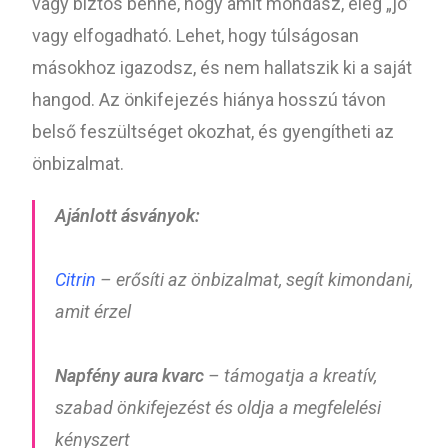
vagy biztos benne, hogy amit mondasz, elég „jó”
vagy elfogadható. Lehet, hogy túlságosan
másokhoz igazodsz, és nem hallatszik ki a saját
hangod. Az önkifejezés hiánya hosszú távon
belső feszültséget okozhat, és gyengítheti az
önbizalmat.
Ajánlott ásványok:
Citrin
– erősíti az önbizalmat, segít kimondani,
amit érzel
Napfény aura kvarc
– támogatja a kreatív,
szabad önkifejezést és oldja a megfelelési
kényszert