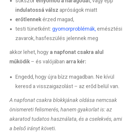
sokszo
r elnyomod a haragodat
, vagy épp
indulatossá válsz
apróságok miatt
erőtlennek
érzed magad,
testi tünetként:
gyomorproblémák,
emésztési
zavarok, hasfeszülés jelennek meg
akkor lehet, hogy
a napfonat csakra alul
működik
– és valójában
arra kér:
Engedd, hogy újra bízz magadban. Ne kívül
keresd a visszaigazolást – az erőd belül van.
A napfonat csakra blokkjának oldása nemcsak
önismereti felismerés, hanem gyakorlat is: az
akaratod tudatos használata, és a cselekvés, ami
a belső irányt követi.