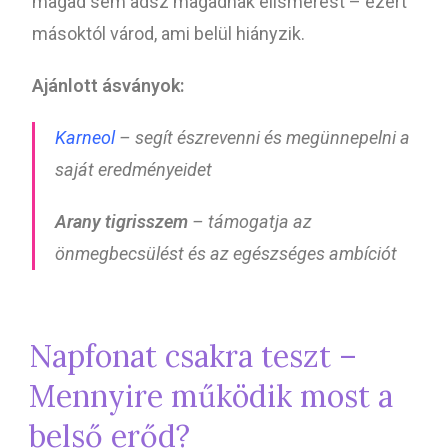
magad sem adsz magadnak elismerést – ezért
másoktól várod, ami belül hiányzik.
Ajánlott ásványok:
Karneol
– segít észrevenni és megünnepelni a
saját eredményeidet
Arany tigrisszem
– támogatja az
önmegbecsülést és az egészséges ambíciót
Napfonat csakra teszt –
Mennyire működik most a
belső erőd?