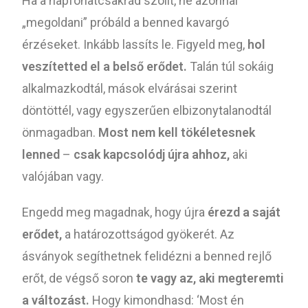
Ha a napfonatcsakrád szólít, ne azonnal
„megoldani” próbáld a benned kavargó
érzéseket. Inkább lassíts le. Figyeld meg,
hol
veszítetted el a belső erődet.
Talán túl sokáig
alkalmazkodtál, mások elvárásai szerint
döntöttél, vagy egyszerűen elbizonytalanodtál
önmagadban.
Most nem kell tökéletesnek
lenned
–
csak kapcsolódj újra ahhoz,
aki
valójában vagy.
Engedd meg magadnak, hogy újra
érezd a saját
erődet,
a határozottságod gyökerét. Az
ásványok segíthetnek felidézni a benned rejlő
erőt, de végső soron
te vagy az, aki megteremti
a változást.
Hogy kimondhasd: ‘Most én