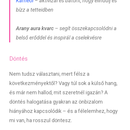
Karneol
– aktivizál és bátorít, hogy elindulj és
bízz a tetteidben
Arany aura kvarc
– segít összekapcsolódni a
belső erőddel és inspirál a cselekvésre
Döntés
Nem tudsz választani, mert félsz a
következményektől? Vagy túl sok a külső hang,
és már nem hallod, mit szeretnél igazán? A
döntés halogatása gyakran az önbizalom
hiányához kapcsolódik – és a félelemhez, hogy
mi van, ha rosszul döntesz.