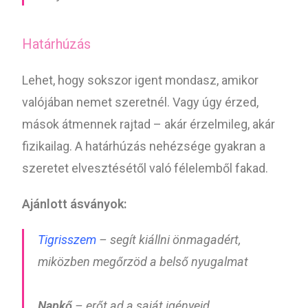
Határhúzás
Lehet, hogy sokszor igent mondasz, amikor
valójában nemet szeretnél. Vagy úgy érzed,
mások átmennek rajtad – akár érzelmileg, akár
fizikailag. A határhúzás nehézsége gyakran a
szeretet elvesztésétől való félelemből fakad.
Ajánlott ásványok:
Tigrisszem
– segít kiállni önmagadért,
miközben megőrzöd a belső nyugalmat
Napkő
– erőt ad a saját igényeid