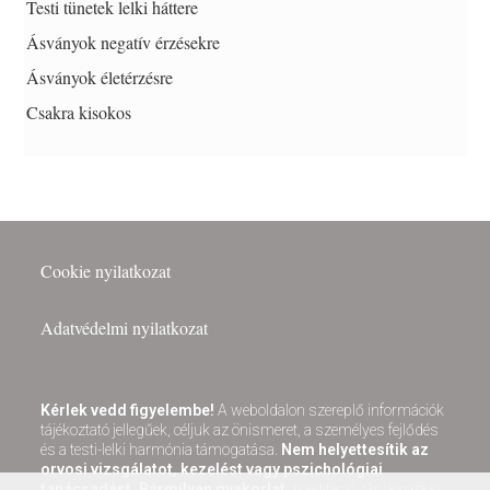
Testi tünetek lelki háttere
Ásványok negatív érzésekre
Ásványok életérzésre
Csakra kisokos
Cookie nyilatkozat
Adatvédelmi nyilatkozat
Kérlek vedd figyelembe!
A weboldalon szereplő információk
tájékoztató jellegűek, céljuk az önismeret, a személyes fejlődés
és a testi-lelki harmónia támogatása.
Nem helyettesítik az
orvosi vizsgálatot, kezelést vagy pszichológiai
tanácsadást.
Bármilyen gyakorlat,
meditáció, táplálkozási