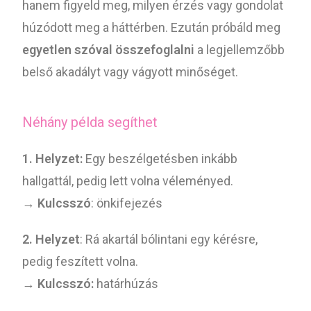
hanem figyeld meg, milyen érzés vagy gondolat
húzódott meg a háttérben. Ezután próbáld meg
egyetlen szóval összefoglalni
a legjellemzőbb
belső akadályt vagy vágyott minőséget.
Néhány példa segíthet
1. Helyzet:
Egy beszélgetésben inkább
hallgattál, pedig lett volna véleményed.
→
Kulcsszó
: önkifejezés
2. Helyzet
: Rá akartál bólintani egy kérésre,
pedig feszített volna.
→
Kulcsszó:
határhúzás