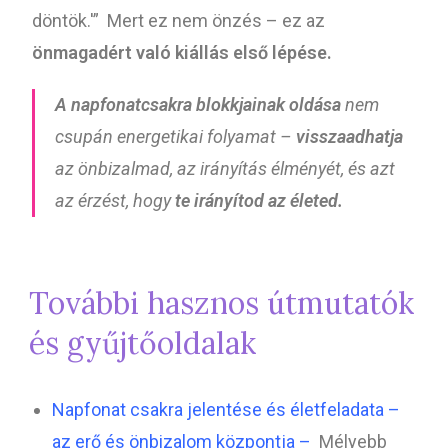
döntök.'” Mert ez nem önzés – ez az
önmagadért való kiállás első lépése.
A napfonatcsakra blokkjainak oldása
nem
csupán energetikai folyamat –
visszaadhatja
az önbizalmad, az irányítás élményét, és azt
az érzést, hogy
te irányítod az életed.
További hasznos útmutatók
és gyűjtőoldalak
Napfonat csakra jelentése és életfeladata –
az erő és önbizalom központja –
Mélyebb