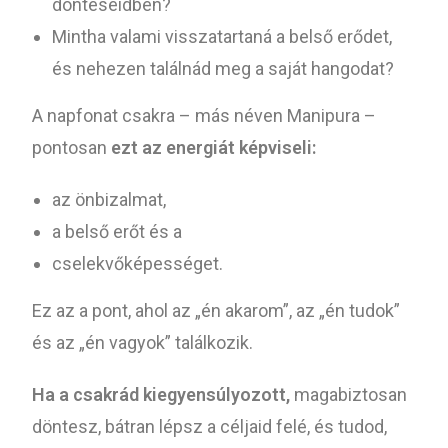
döntéseidben?
Mintha valami visszatartaná a belső erődet,
és nehezen találnád meg a saját hangodat?
A napfonat csakra – más néven Manipura –
pontosan
ezt az energiát képviseli:
az önbizalmat,
a belső erőt és a
cselekvőképességet.
Ez az a pont, ahol az „én akarom”, az „én tudok”
és az „én vagyok” találkozik.
Ha a csakrád kiegyensúlyozott,
magabiztosan
döntesz, bátran lépsz a céljaid felé, és tudod,