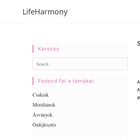
Skip
LifeHarmony
to
content
Keresés
Fedezd fel a témákat
A
A
Csakrák
a
Meridiánok
Ásványok
Önfejlesztés