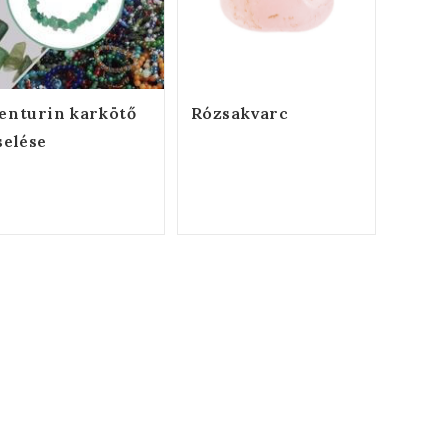
enturin karkötő
Rózsakvarc
selése