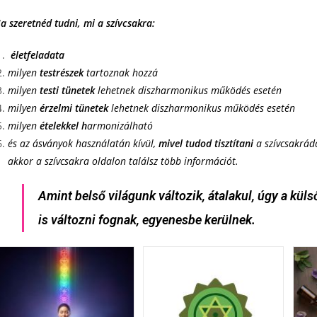
a szeretnéd tudni, mi a szívcsakra:
életfeladata
milyen
testrészek
tartoznak hozzá
milyen
testi tünetek
lehetnek diszharmonikus működés esetén
milyen
érzelmi tünetek
lehetnek diszharmonikus működés esetén
milyen
ételekkel h
armonizálható
és az ásványok használatán kívül,
mivel tudod tisztítani
a szívcsakrád
akkor a szívcsakra oldalon találsz több információt.
Amint belső világunk változik, átalakul, úgy a kül
is változni fognak, egyenesbe kerülnek.