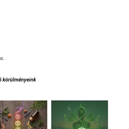
at,
ső körülményeink