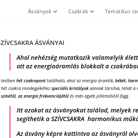
Ásványok
Csakrák
Tematikus ta
SZÍVCSAKRA ÁSVÁNYAI
Ahol nehézség mutatkozik valamelyik élet
ott az energiaáramlás blokkolt a csakrába
 testben
hét csakrapont
található, ahol az energia áramlik,
békét, harm
 hét csakra mindegyikéhez
speciális kristályok
vannak társítva, tehát a 
 színétől, az energia frekvenciájától
és más egyéb jellemzőitől függ.
Itt azokat az
ásványokat találod, melyek re
segíthetik
a
SZÍVCSAKRA
harmonikus műkö
Az ásvány képre kattintva az ásványról olv