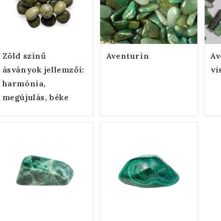
Zöld színű
Aventurin
Av
ásványok jellemzői:
vi
harmónia,
megújulás, béke