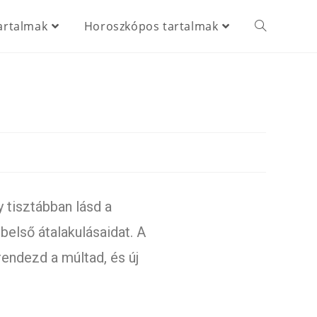
artalmak
Horoszkópos tartalmak
 tisztábban lásd a
belső átalakulásaidat. A
endezd a múltad, és új