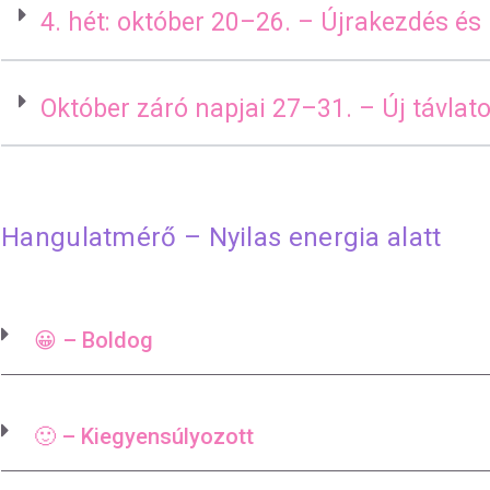
4. hét: október 20–26. – Újrakezdés é
Október záró napjai 27–31. – Új távlat
Hangulatmérő – Nyilas energia alatt
😀 – Boldog
🙂 – Kiegyensúlyozott