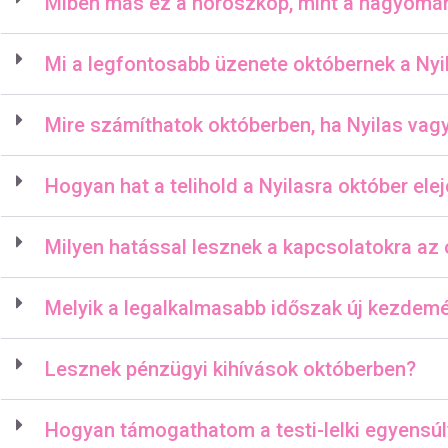
Miben más ez a horoszkóp, mint a hagyomá
Mi a legfontosabb üzenete októbernek a Ny
Mire számíthatok októberben, ha Nyilas vag
Hogyan hat a telihold a Nyilasra október ele
Milyen hatással lesznek a kapcsolatokra az 
Melyik a legalkalmasabb időszak új kezdemé
Lesznek pénzügyi kihívások októberben?
Hogyan támogathatom a testi-lelki egyensú