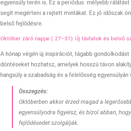
egyensúly terén is. Ez a periódus mélyebb rálátást
segít megérteni a rejtett mintákat. Ez jó időszak ö
belső fejlődésre.
Október záró napjai ( 27–31): Új távlatok és belső
A hónap végén új inspirációt, tágabb gondolkodást
döntéseket hozhatsz, amelyek hosszú távon alakítj
hangsúly a szabadság és a felelősség egyensúlyán 
Összegzés:
Októberben akkor érzed magad a legerősebb
egyensúlyodra figyelsz, és bízol abban, hog
fejlődésedet szolgálják.