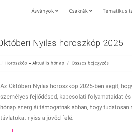
Ásványok
Csakrák
Tematikus t
Októberi Nyilas horoszkóp 2025
Horoszkóp – Aktuális hónap
/
Összes bejegyzés
Az Októberi Nyilas horoszkóp 2025-ben segít, hogy
személyes fejlődésed, kapcsolati folyamataidat és 
hónap energiái támogatnak abban, hogy tudatosan r
távlatokat nyiss a jövőd felé.