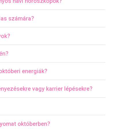
nyos havi horoszkópok?
ilas számára?
yok?
jén?
októberi energiák?
nyezésekre vagy karrier lépésekre?
lyomat októberben?