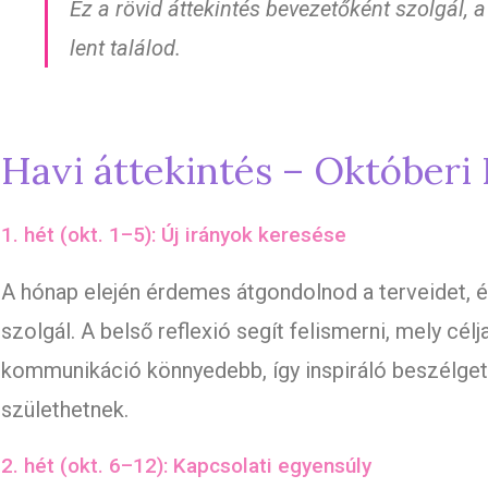
Ez a rövid áttekintés bevezetőként szolgál, 
lent találod.
Havi áttekintés – Októberi
1. hét (okt. 1–5): Új irányok keresése
A hónap elején érdemes átgondolnod a terveidet, 
szolgál. A belső reflexió segít felismerni, mely cél
kommunikáció könnyedebb, így inspiráló beszélget
születhetnek.
2. hét (okt. 6–12): Kapcsolati egyensúly