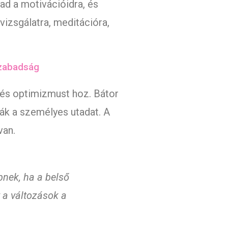
 ad a motivációidra, és
nvizsgálatra, meditációra,
 szabadság
 és optimizmust hoz. Bátor
ák a személyes utadat. A
van.
nek, ha a belső
y a változások a