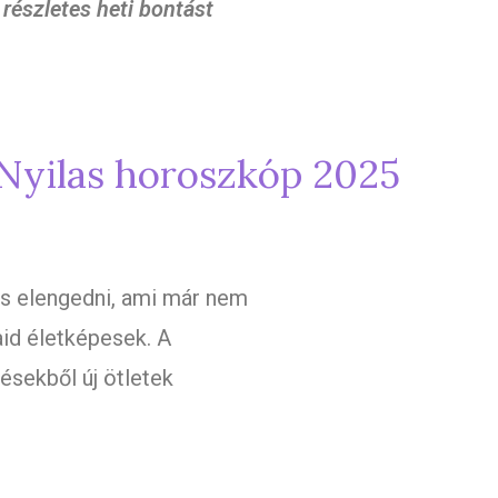
a
részletes heti bontást
 Nyilas horoszkóp 2025
és elengedni, ami már nem
jaid életképesek. A
ésekből új ötletek