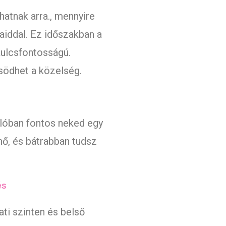
hatnak arra., mennyire
aiddal. Ez időszakban a
kulcsfontosságú.
södhet a közelség.
alóban fontos neked egy
nő, és bátrabban tudsz
és
ti szinten és belső