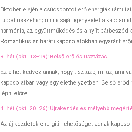
Október elején a csúcspontot érő energiák rámutat
tudod összehangolni a saját igényeidet a kapcsolat
harmónia, az együttműködés és a nyílt párbeszéd 
Romantikus és baráti kapcsolatokban egyaránt erő
3. hét (okt. 13–19): Belső erő és tisztázás
Ez a hét kedvez annak, hogy tisztázd, mi az, ami v
kapcsolatban vagy egy élethelyzetben. Belső erőd 
lépni előre.
4. hét (okt. 20–26): Újrakezdés és mélyebb megért
Az új kezdetek energiái lehetőséget adnak kapcsola