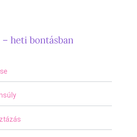
 – heti bontásban
ése
ensúly
sztázás