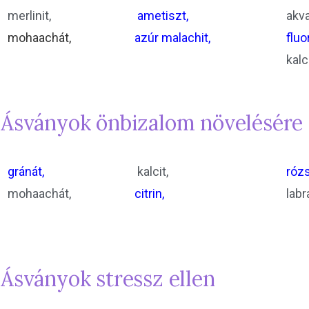
merlinit,
ametiszt,
akv
mohaachát,
azúr malachit,
fluor
kalc
Ásványok önbizalom növelésére
gránát,
kalcit,
rózs
mohaachát,
citrin,
labr
Ásványok stressz ellen