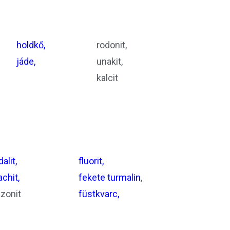
holdkő,
rodonit,
jáde,
unakit,
kalcit
alit,
fluorit,
chit,
fekete turmalin
,
zonit
füstkvarc,