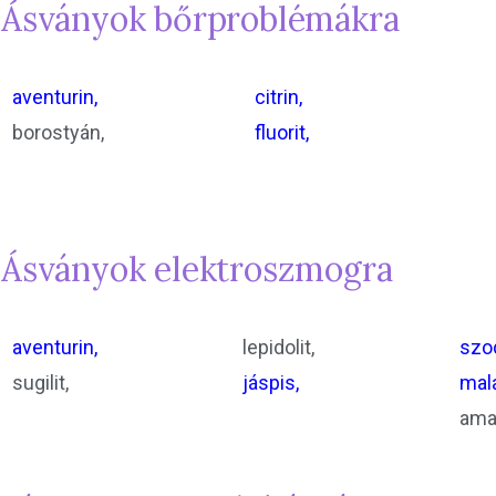
Ásványok bőrproblémákra
aventurin,
citrin,
borostyán,
fluorit,
Ásványok elektroszmogra
aventurin,
lepidolit,
szod
sugilit,
jáspis,
mala
ama