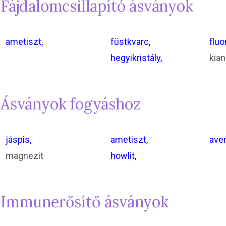
Fájdalomcsillapító ásványok
ametiszt,
füstkvarc,
fluor
hegyikristály,
kiani
Ásványok fogyáshoz
jáspis,
ametiszt,
aven
magnezit
howlit,
Immunerősítő ásványok