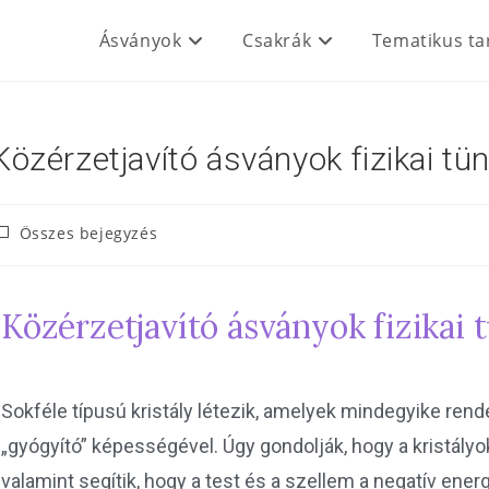
Ásványok
Csakrák
Tematikus ta
Közérzetjavító ásványok fizikai tü
Összes bejegyzés
Közérzetjavító ásványok fizikai 
Sokféle típusú kristály létezik, amelyek mindegyike rende
„gyógyító” képességével. Úgy gondolják, hogy a kristályok
valamint segítik, hogy a test és a szellem a negatív ener