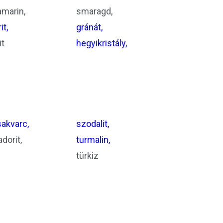
amarin,
smaragd,
it,
gránát,
it
hegyikristály,
akvarc,
szodalit,
adorit,
turmalin,
türkiz