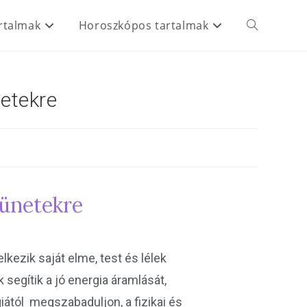
rtalmak
Horoszkópos tartalmak
netekre
tünetekre
lkezik saját elme, test és lélek
 segítik a jó energia áramlását,
giától megszabaduljon, a fizikai és