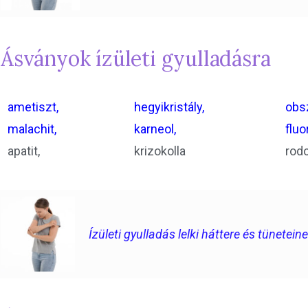
Ásványok ízületi gyulladásra
ametiszt,
hegyikristály,
obsz
malachit,
karneol,
fluor
apatit,
krizokolla
rodo
Ízületi gyulladás lelki háttere és tünetei