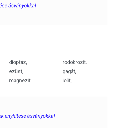
ítése ásványokkal
dioptáz,
rodokrozit,
ezüst,
gagát,
magnezit
iolit,
inek enyhítése ásványokkal