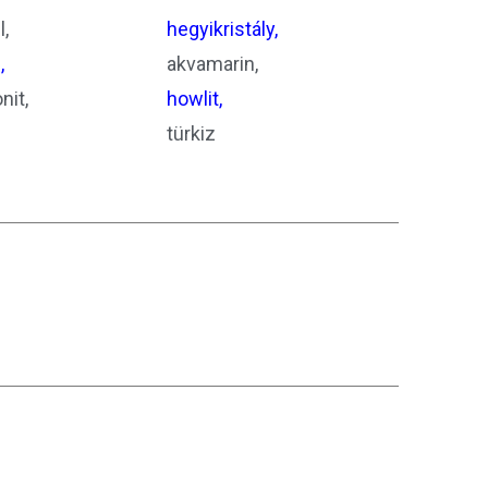
l,
hegyikristály,
,
akvamarin,
nit,
howlit,
türkiz