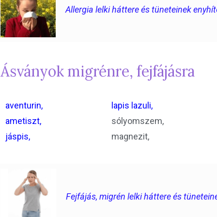
Allergia lelki háttere és tüneteinek enyh
Ásványok migrénre, fejfájásra
aventurin,
lapis lazuli,
ametiszt,
sólyomszem,
jáspis,
magnezit,
Fejfájás, migrén lelki háttere és tünete