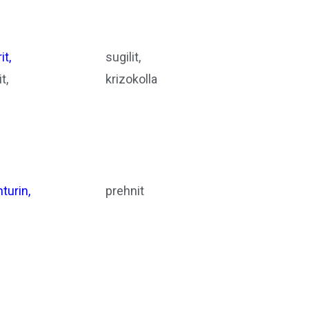
it,
sugilit,
t,
krizokolla
turin,
prehnit