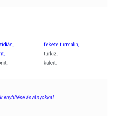
idián,
fekete turmalin,
it,
türkiz,
nit,
kalcit,
nek enyhítése ásványokkal