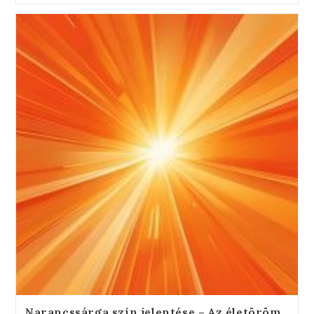
Narancssárga szín jelentése – Az életöröm,