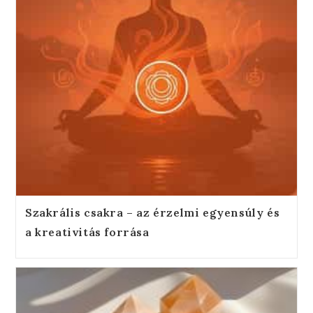
Szakrális csakra – az érzelmi egyensúly és
a kreativitás forrása