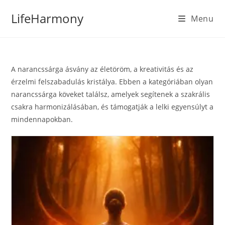
Skip
LifeHarmony
Menu
to
content
A narancssárga ásvány az életöröm, a kreativitás és az
érzelmi felszabadulás kristálya. Ebben a kategóriában olyan
narancssárga köveket találsz, amelyek segítenek a szakrális
csakra harmonizálásában, és támogatják a lelki egyensúlyt a
mindennapokban.