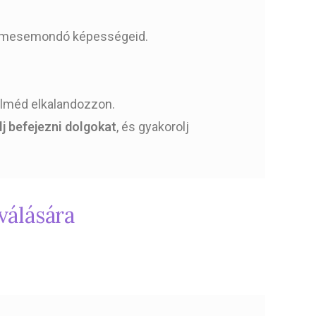
 a mesemondó képességeid.
elméd elkalandozzon.
j befejezni dolgokat
, és gyakorolj
válására