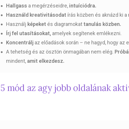
Hallgass
a megérzéseidre,
intuíciódra.
Használd kreativitásodat
írás közben és aknázd ki
Használj
képeket
és diagramokat
tanulás közben.
Írj fel utasításokat,
amelyek segítenek emlékezni.
Koncentrálj
az előadások során – ne hagyd, hogy az 
A tehetség és az ösztön önmagában nem elég.
Próbál
mindent,
amit elkezdesz.
5 mód az agy jobb oldalának akti