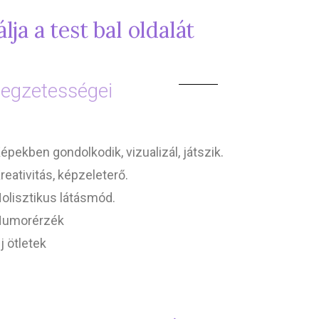
ja a test bal oldalát
llegzetességei
épekben gondolkodik, vizualizál, játszik.
reativitás, képzeleterő.
olisztikus látásmód.
umorérzék
j ötletek