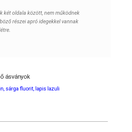
nk két oldala között, nem működnek
böző részei apró idegekkel vannak
étre.
ntő ásványok
in
,
sárga fluorit
,
lapis lazuli