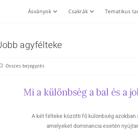
Ásványok
Csakrák
Tematikus ta
Jobb agyfélteke
Összes bejegyzés
Mi a különbség a bal és a j
A két félteke közötti fő különbség azokban 
amelyeket dominancia esetén nyújta