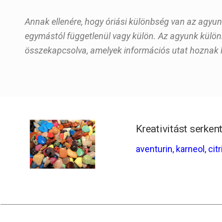
Annak ellenére, hogy óriási különbség van az agyu
egymástól függetlenül vagy külön. Az agyunk külön
összekapcsolva, amelyek információs utat hoznak l
Kreativitást serke
aventurin,
karneol,
citr