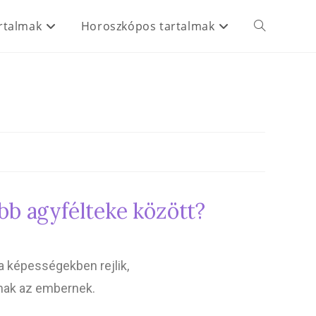
rtalmak
Horoszkópos tartalmak
obb agyfélteke között?
a képességekben rejlik,
nak az embernek.