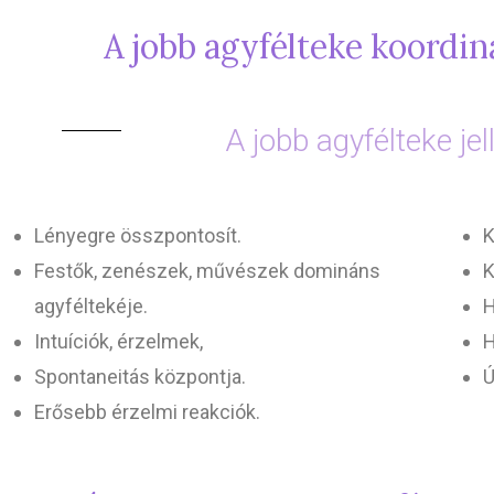
A jobb agyfélteke koordinál
A jobb agyfélteke je
Lényegre összpontosít.
K
Festők, zenészek, művészek domináns
K
agyféltekéje.
H
Intuíciók, érzelmek,
H
Spontaneitás központja.
Ú
Erősebb érzelmi reakciók.