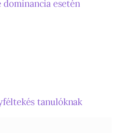
ke dominancia esetén
yféltekés tanulóknak