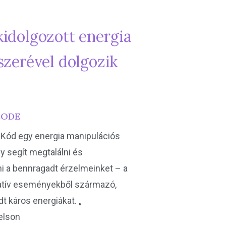
 kidolgozott energia
szerével dolgozik
CODE
 Kód egy energia manipulációs
y segít megtalálni és
ni a bennragadt érzelmeinket – a
atív eseményekből származó,
t káros energiákat. „
Nelson