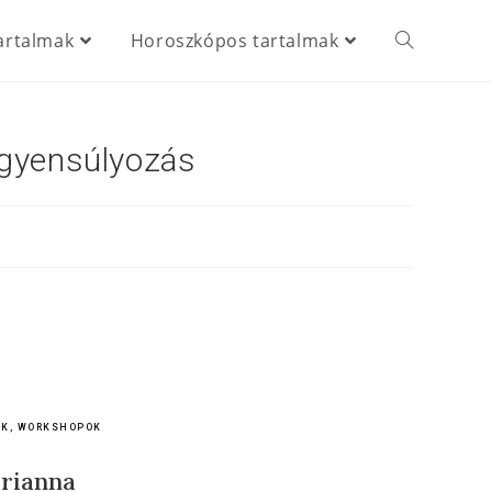
artalmak
Horoszkópos tartalmak
egyensúlyozás
OK, WORKSHOPOK
rianna