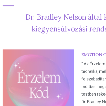
Dr. Bradley Nelson által
kiegyensúlyozási rend
EMOTION 
” Az Érzelem
technika, mel
felszabadíta
múltbeli neg
testben reked
Dr. Bradley 