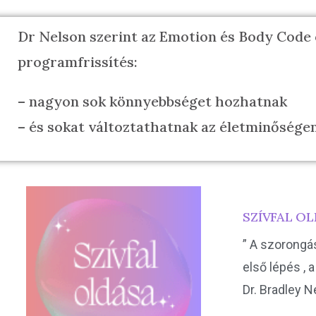
Dr Nelson szerint az Emotion és Body Code
programfrissítés:
– nagyon sok könnyebbséget hozhatnak
– és sokat változtathatnak az életminősége
SZÍVFAL O
” A szorongá
első lépés , a
Dr. Bradley 