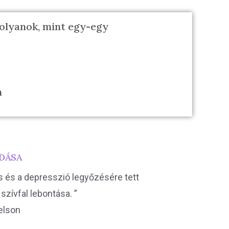
 olyanok, mint egy-egy
n
LDÁSA
s és a depresszió legyőzésére tett
 szívfal lebontása. ”
Nelson